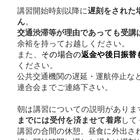
講習開始時刻以降に
遅刻をされた
ん
。
交通渋滞等が理由であっても受講
余裕を持ってお越しください。
また、
その場合の
返金や後日振替
ください。
公共交通機関の遅延・運航停止な
連合会までご連絡下さい。
朝は講習についての説明がありま
までには受付を済ませて着席
して
講習の合間の休憩、昼食に外出さ