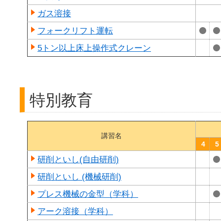
ガス溶接
フォークリフト運転
5トン以上床上操作式クレーン
特別教育
講習名
4
5
研削といし(自由研削)
研削といし (機械研削)
プレス機械の金型（学科）
アーク溶接（学科）