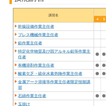
講習名
4
5
乾燥設備作業主任者
プレス機械作業主任者
鉛作業主任者
特定化学物質及び四アルキル鉛等作業主
任者
有機溶剤作業主任者
酸素欠乏・硫化水素危険作業主任者
金属アーク溶接等作業主任者限定技能講
習
石綿作業主任者
玉掛け