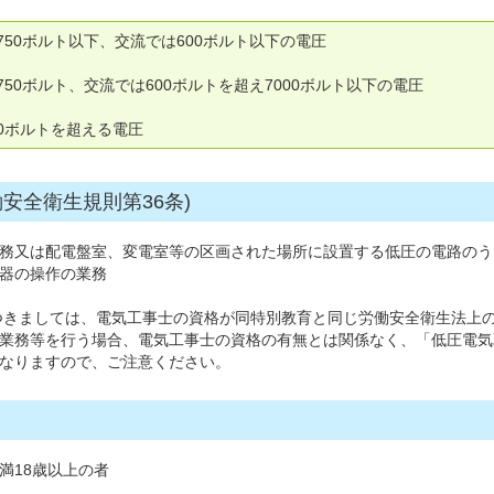
は750ボルト以下、交流では600ボルト以下の電圧
750ボルト、交流では600ボルトを超え7000ボルト以下の電圧
000ボルトを超える電圧
安全衛生規則第36条)
務又は配電盤室、変電室等の区画された場所に設置する低圧の電路のう
器の操作の業務
つきましては、電気工事士の資格が同特別教育と同じ労働安全衛生法上
業務等を行う場合、電気工事士の資格の有無とは関係なく、「低圧電気
なりますので、ご注意ください。
満18歳以上の者