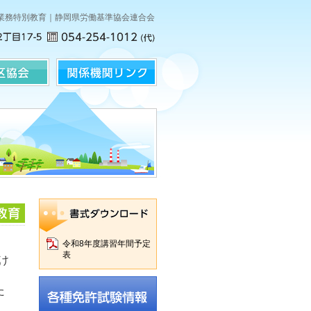
業務特別教育｜静岡県労働基準協会連合会
令和8年度講習年間予定
表
け
た