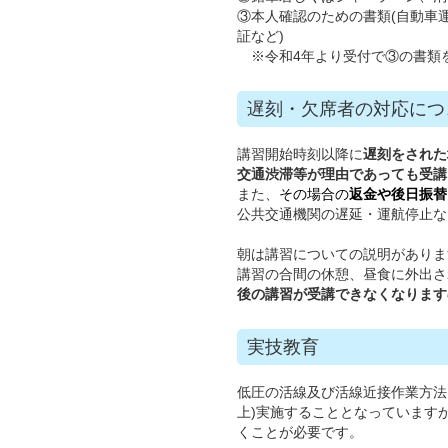
③本人確認のための書類(自動車
証など)
※令和4年より受付で③の書類
遅刻・欠席者の対応につ
講習開始時刻以降に
遅刻をされた
交通渋滞等が理由であっても受講
また、
その場合の
返金や後日振替
公共交通機関の遅延・運航停止な
朝は講習についての説明がありま
講習の合間の休憩、昼食に外出さ
後の講習が受講できなくなります
実技教育
低圧の活線及び活線近接作業方法
上)実施することとなっています
くことが必要です。