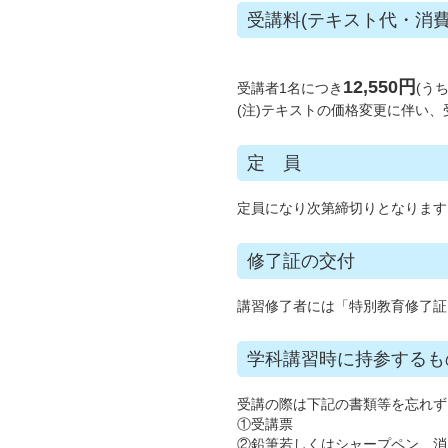
受講料(テキスト代・消費
12,550円
受講者1名につき
(
うち
(注)テキストの価格変更に伴い
定 員
定員になり次第締切りとなります
修了証の交付
講習修了者には「特別教育修了証
学科講習時に持参するも
受講の際は下記の書類等を忘れず
①受講票
②鉛筆若しくはシャープペン、消