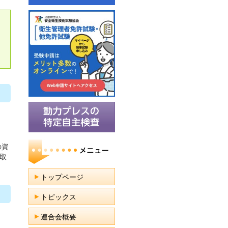
の資
取
トップページ
トピックス
連合会概要