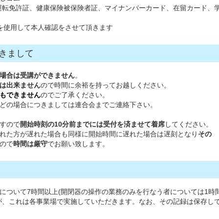
運転免許証、健康保険被保険者証、マイナンバーカード、在留カード、
を使用して本人確認をさせて頂きます
きまして
場合は受講ができません
。
は出来ません
ので時間に余裕を持ってお越しください。
もできません
のでご了承ください。
どの場合につきましては連合会までご連絡下さい。
すので
開始時刻の10分前までには受付を済ませて着席
してください。
れた方が遅れた場合も同様に開始時間に遅れた場合は遅刻となり
その
ので
時間は厳守
でお願い致します。
について7時間以上(開閉器の操作の業務のみを行なう者については1時
が、これは各事業場で実施していただきます。なお、その記録は保存し