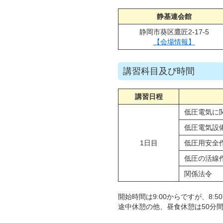
静基連会館
静岡市葵区鷹匠2-17-5
【会場情報】
講習科目及び時間
講習日程
低圧電気に
低圧電気設
1日目
低圧用安全
低圧の活線
関係法令
開始時間は9:00からですが、8:
途中休憩の他、昼食休憩は50分